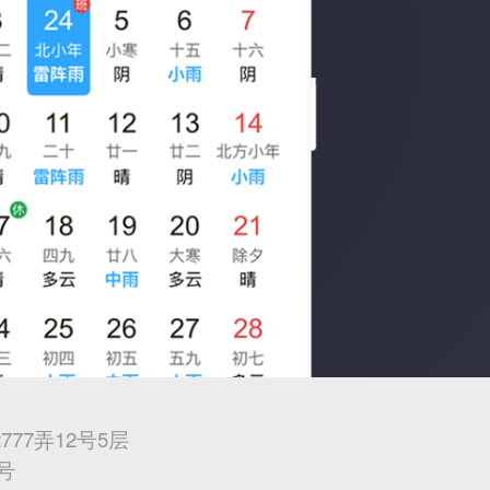
7弄12号5层
0号